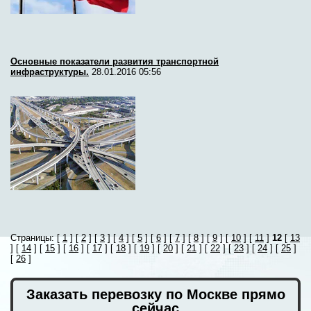
Основные показатели развития транспортной
инфраструктуры.
28.01.2016 05:56
Страницы: [
1
] [
2
] [
3
] [
4
] [
5
] [
6
] [
7
] [
8
] [
9
] [
10
] [
11
]
12
[
13
] [
14
] [
15
] [
16
] [
17
] [
18
] [
19
] [
20
] [
21
] [
22
] [
23
] [
24
] [
25
]
[
26
]
Заказать перевозку по Москве прямо
сейчас